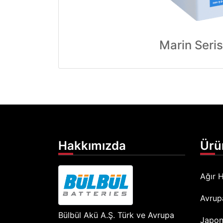
Marin Seris
Hakkımızda
Ürü
Ağır H
Avrup
Bülbül Akü A.Ş. Türk ve Avrupa
Japon