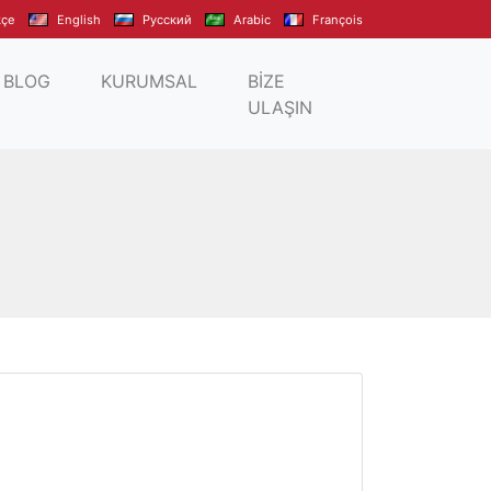
kçe
English
Pусский
Arabic
François
BLOG
KURUMSAL
BİZE
ULAŞIN