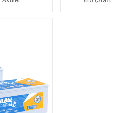
 Aküler
Efb (Start